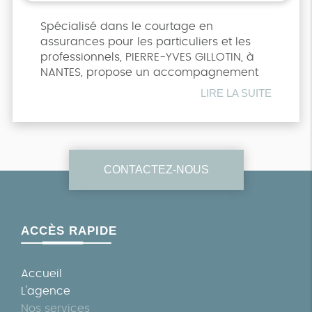
Spécialisé dans le courtage en
assurances pour les particuliers et les
professionnels, PIERRE-YVES GILLOTIN, à
NANTES, propose un accompagnement
dédié pour les professions du bâtiment :
LIRE LA SUITE
autoentrepreneurs, artisans, PME,
professions libérales… Des profils variés
nécessitant des prestations entièrement
personnalisées.
CONTACTEZ-NOUS
ACCÈS RAPIDE
Accueil
L'agence
Nos services